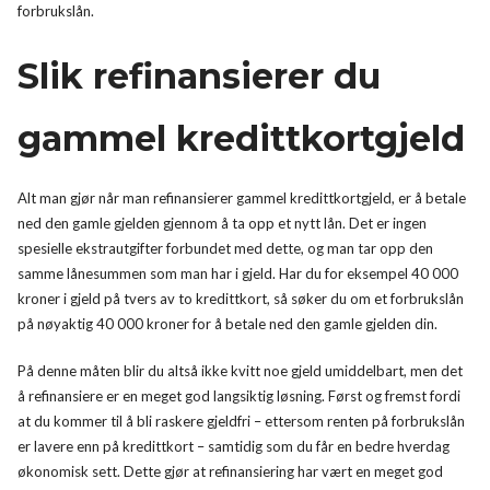
forbrukslån.
Slik refinansierer du
gammel kredittkortgjeld
Alt man gjør når man refinansierer gammel kredittkortgjeld, er å betale
ned den gamle gjelden gjennom å ta opp et nytt lån. Det er ingen
spesielle ekstrautgifter forbundet med dette, og man tar opp den
samme lånesummen som man har i gjeld. Har du for eksempel 40 000
kroner i gjeld på tvers av to kredittkort, så søker du om et forbrukslån
på nøyaktig 40 000 kroner for å betale ned den gamle gjelden din.
På denne måten blir du altså ikke kvitt noe gjeld umiddelbart, men det
å refinansiere er en meget god langsiktig løsning. Først og fremst fordi
at du kommer til å bli raskere gjeldfri – ettersom renten på forbrukslån
er lavere enn på kredittkort – samtidig som du får en bedre hverdag
økonomisk sett. Dette gjør at refinansiering har vært en meget god