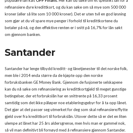
populære lån kalt
OPP Finans
. Her kan du søke om et spesifikt lån for å
refinansiere dyre kredittkort, og du kan søke om så mye som 500 000
kroner (eller så lite som 10 000 kroner). Det er uten tvil en god løsning
som gjør at du vil spare mye penger i forhold til kredittkortene du
betaler på nå, og den effektive renten er i snitt på 16,7% for lån søkt
om gjennom banken.
Santander
Santander har lenge tilbydd kreditt- og lånetjenester til det norske folk,
men ble i 2014 enda større da de kjøpte opp den norske
forbruksbanken GE Money Bank. Gjennom de fusjonerte selskapene
kan du nå søke om refinansiering av kredittkortgjeld til meget gunstige
betingelser, der et forbrukslån har en snittrente på 16,33 prosent
samtidig som det ikke påløper noe etableringsgebyr for å ta opp lånet.
Det gjør at det passer seg utmerket for deg som skal refinansiere/flytte
gjeld over fra kredittkort til forbrukslån. Utover dette så er det en liten
ulempe at lånet har 25 års aldersgrense, men hvis man er gammel nok,
så vil man definitivt bli fornøyd med å refinansiere gjennom Santander.