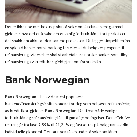
Det er ikke noe mer hokus-pokus å søke om å refinansiere gammel
gjeld enn hva det er å søke om et vanlig forbrukslån – for i praksis er
det snakk om akkurat den samme prosessen. Du legger simpelthen inn
en søknad hos en norsk bank og forteller at du behøver pengene til
refinansiering. Videre her skal vi anbefale tre norske banker som tilbyr
refinansiering av kredittkortgjeld gjennom forbrukslån.
Bank Norwegian
Bank Norwegian
– En av de mest populære
bankene/finansieringsinstitusjonene for deg som behøver refinansiering
av kredittkortgjeld, er
Bank Norwegian
. De tilbyr både vanlige
forbrukslån og refinansieringslån, til gunstige betingelser. Den effektive
renten går fra lave 9,59% til 21,24% og fastsettes på bakgrunn av din
individuelle økonomi. Det tar noen få sekunder å søke om lånet